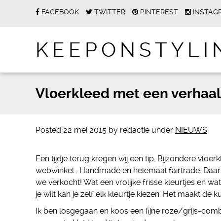
FACEBOOK
TWITTER
PINTEREST
INSTAG
KEEPONSTYLI
Vloerkleed met een verhaal
Posted
22 mei 2015
by
redactie
under
NIEUWS
Een tijdje terug kregen wij een tip. Bijzondere vloe
webwinkel . Handmade en helemaal fairtrade. Daar 
we verkocht! Wat een vrolijke frisse kleurtjes en wat 
je wilt kan je zelf elk kleurtje kiezen. Het maakt de 
Ik ben losgegaan en koos een fijne roze/grijs-combin