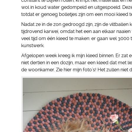
constant te blijven rollen, krimpt het materiaal en 
wol in koud water gedompeld en uitgespoeld. Dez
totdat er genoeg bolletjes zijn om een mooi kleed 
Nadat ze in de zon gedroogd zijn, zijn de viltballen 
tijdrovend karwei, omdat het een aan elkaar naaien v
veel tijd om één kleed te maken: er gaan wel 3000 to
kunstwerk.
Afgelopen week kreeg ik mijn kleed binnen. Er zat een
niet dertien in een dozijn, maar een kleed dat met li
de woonkamer. Zie hier mijn foto’s! Het zullen niet de