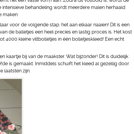
neemt het een vaste vorm aan. Zodra dit voltooid is, wordt de
e intensieve behandeling wordt meerdere malen herhaald
te maken.
klaar voor de volgende stap: het aan elkaar naaien! Dit is een
an de balletjes een heel precies en lastig proces is. Het kost
t 4000 kleine viltbolletjes in één bolletjeskleed! Een echt
 kaartje bij van de maakster. Wat bijzonder! Dit is duidelijk
efde is gemaakt. Inmiddels schuift het kleed al gezellig door
 laatsten zijn.