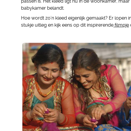
passen is. Het kleed ligt nu in de woonkamer, maar i
babykamer belandt.
Hoe wordt zo’n kleed eigenlijk gemaakt? Er lopen 
stukje uitleg en kijk eens op dit inspirerende
filmpje