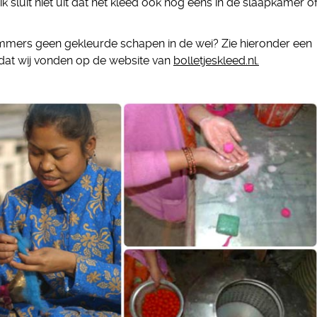
k sluit niet uit dat het kleed ook nog eens in de slaapkamer o
immers geen gekleurde schapen in de wei? Zie hieronder een
dat wij vonden op de website van
bolletjeskleed.nl.