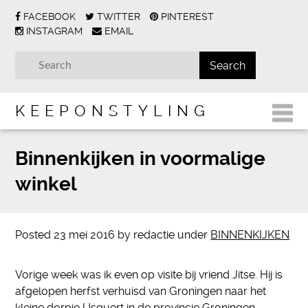
FACEBOOK
TWITTER
PINTEREST
INSTAGRAM
EMAIL
KEEPONSTYLING
Binnenkijken in voormalige
winkel
Posted
23 mei 2016
by
redactie
under
BINNENKIJKEN
Vorige week was ik even op visite bij vriend Jitse. Hij is
afgelopen herfst verhuisd van Groningen naar het
kleine dorpje Usquert in de provincie Groningen.