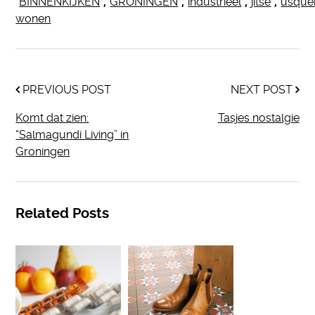
BINNENKIJKEN
,
GRONINGEN
,
industrieel
,
jitse
,
usque
wonen
PREVIOUS POST
NEXT POST
Komt dat zien:
Tasjes nostalgie
“Salmagundi Living” in
Groningen
Related Posts