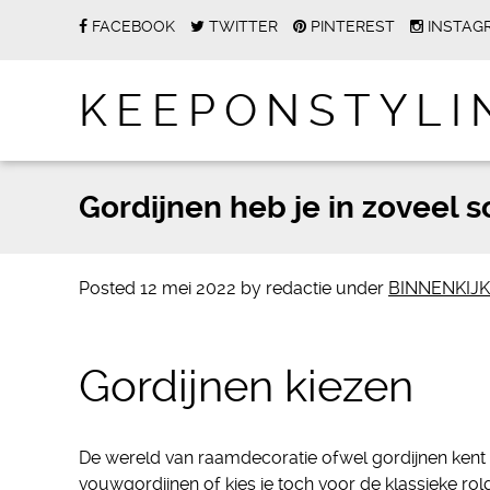
FACEBOOK
TWITTER
PINTEREST
INSTAG
KEEPONSTYLI
Gordijnen heb je in zoveel s
Posted
12 mei 2022
by
redactie
under
BINNENKIJ
Gordijnen kiezen
De wereld van raamdecoratie ofwel gordijnen kent g
vouwgordijnen of kies je toch voor de klassieke ro