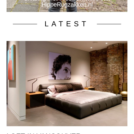
HippeRugzakken.nl
LATEST