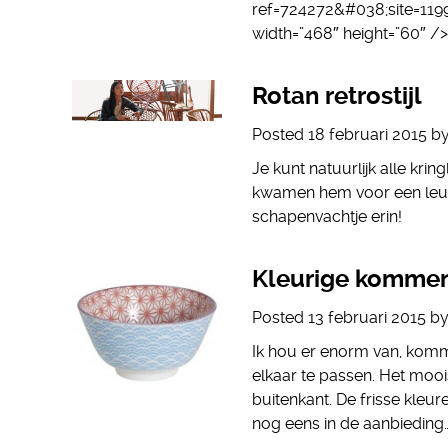
ref=724272&#038;site=1199
width=”468″ height=”60″ /
Rotan retrostijl
Posted
18 februari 2015
b
Je kunt natuurlijk alle kri
kwamen hem voor een leuk p
schapenvachtje erin!
Kleurige komme
Posted
13 februari 2015
b
Ik hou er enorm van, komme
elkaar te passen. Het mooi
buitenkant. De frisse kleur
nog eens in de aanbieding