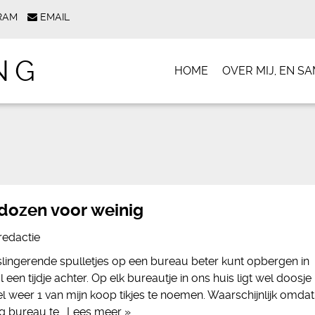
RAM
EMAIL
NG
HOME
OVER MIJ, EN 
dozen voor weinig
redactie
lingerende spulletjes op een bureau beter kunt opbergen in
 een tijdje achter. Op elk bureautje in ons huis ligt wel doosje
el weer 1 van mijn koop tikjes te noemen. Waarschijnlijk omdat
eg bureau te…
Lees meer »