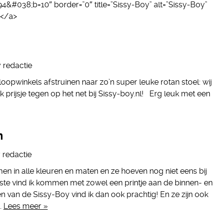
4&#038;b=10″ border=”0″ title=”Sissy-Boy” alt=”Sissy-Boy”
></a>
y
redactie
ngloopwinkels afstruinen naar zo’n super leuke rotan stoel: wij
rijsje tegen op het net bij Sissy-boy.nl! Erg leuk met een
n
y
redactie
n in alle kleuren en maten en ze hoeven nog niet eens bij
ste vind ik kommen met zowel een printje aan de binnen- en
en van de Sissy-Boy vind ik dan ook prachtig! En ze zijn ook
…
Lees meer »