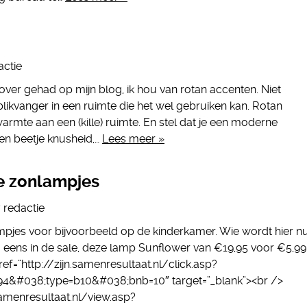
actie
 over gehad op mijn blog, ik hou van rotan accenten. Niet
likvanger in een ruimte die het wel gebruiken kan. Rotan
armte aan een (kille) ruimte. En stel dat je een moderne
en beetje knusheid,…
Lees meer »
e zonlampjes
y
redactie
mpjes voor bijvoorbeeld op de kinderkamer. Wie wordt hier n
og eens in de sale, deze lamp Sunflower van €19,95 voor €5,99
ef=”http://zijn.samenresultaat.nl/click.asp?
94&#038;type=b10&#038;bnb=10″ target=”_blank”><br />
amenresultaat.nl/view.asp?