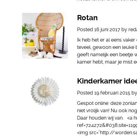
Rotan
Posted
16 juni 2017
by
red
Ik heb het er al eens vaker
teveel, gewoon een leuke b
geeft namelijk een beetje w
kamer hebt, maar je mist e
Kinderkamer ide
Posted
19 februari 2015
b
Gespot online: deze zonla
niet vrolijk van! Nu ook n
Daar houden wij van. <a hr
ref=724272&#038;site=119
<img src=”http://worden.s