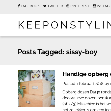
FACEBOOK
TWITTER
PINTEREST
INSTAG
KEEPONSTYLI
Posts Tagged:
sissy-boy
Handige opberg 
Posted
1 februari 2018
by
Opberg dozen Dat je ronds
decoratieve dozen ben ik al
(of 2/3) Misschien is het w
het zo lekker is om een le