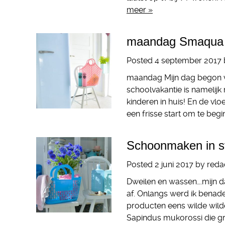
meer »
maandag Smaqua h
Posted
4 september 2017
maandag Mijn dag begon v
schoolvakantie is namelijk 
kinderen in huis! En de vlo
een frisse start om te beg
Schoonmaken in sti
Posted
2 juni 2017
by
reda
Dweilen en wassen….mijn da
af. Onlangs werd ik benad
producten eens wilde wil
Sapindus mukorossi die gr