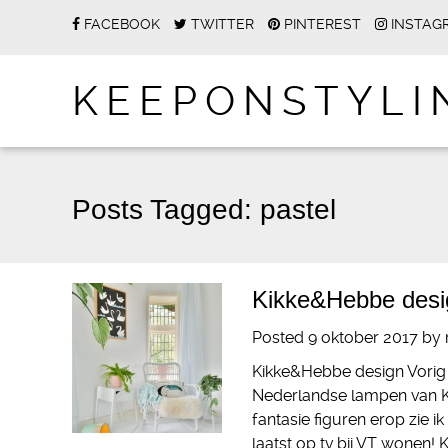
FACEBOOK
TWITTER
PINTEREST
INSTAG
KEEPONSTYLI
Posts Tagged:
pastel
Kikke&Hebbe desig
Posted
9 oktober 2017
by
Kikke&Hebbe design Vorig j
Nederlandse lampen van K
fantasie figuren erop zie i
laatst op tv bij VT wonen!