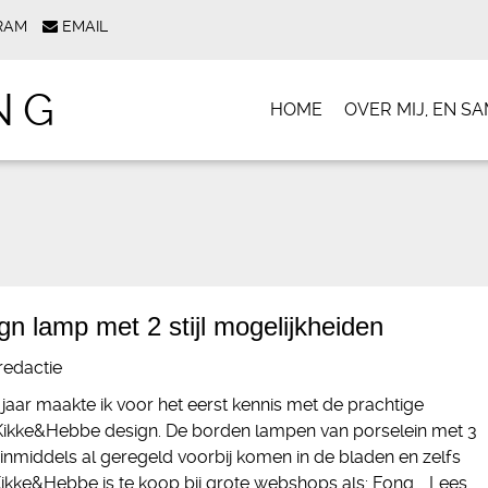
RAM
EMAIL
NG
HOME
OVER MIJ, EN 
n lamp met 2 stijl mogelijkheiden
redactie
aar maakte ik voor het eerst kennis met de prachtige
ikke&Hebbe design. De borden lampen van porselein met 3
k inmiddels al geregeld voorbij komen in de bladen en zelfs
 Kikke&Hebbe is te koop bij grote webshops als: Fonq,…
Lees