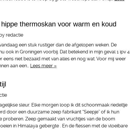
ippe thermoskan voor warm en koud
by
redactie
andaag een stuk rustiger dan de afgelopen weken. De
nu ook in Groningen voorbij. Dat betekend in mijn geval 1 ipv 4
er eens niet bezaaid met van alles en nog wat. Voor mij weer
innen aan een…
Lees meer »
jl
ctie
gelijkse sleur. Elke morgen loop ik dit schoonmaak riedeltje
erd door een duurzame zeep fabrikant “Seepje” of ik hun
de proberen. Zeep gemaakt van vruchtjes van de boom
oeien in Himalaya gebergte . En de flessen met de vloeibare