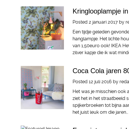
Kringlooplampje in
Posted
2 januari 2017
by
r
Een tijdje geleden gevonde
hanglampje. Het lichte hou
van 1,50euro ook! IKEA Het
zilver kapje die ik wat mind
Coca Cola jaren 8
Posted
12 juli 2016
by
reda
Het was je misschien ook a
ziet het in het straatbeeld
spijkerbroeken tot bijna aa
het juist leuk om die jaren