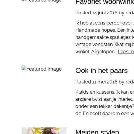
Favoriet woonwinke
Posted
14 juni 2016
by
red
Ik heb al eens eerder over 
Handmade hopes. Een inter
handgemaakte spulletjes (
vintage vondsten. Wat mij be
winkel. Afgelopen…
Lees m
Ook in het paars
Posted
11 mei 2016
by
red
Plaids en kussens, ik kan e
andere twist aan je interie
onder een lekker dekentje
dit. En heeft daarom een
Meiden stylen