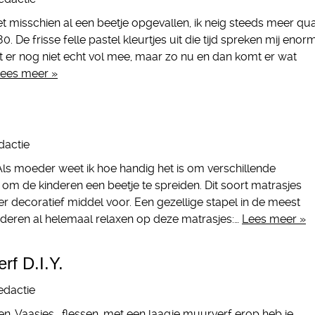
t misschien al een beetje opgevallen, ik neig steeds meer qu
 80. De frisse felle pastel kleurtjes uit die tijd spreken mij enor
gt er nog niet echt vol mee, maar zo nu en dan komt er wat
ees meer »
dactie
ls moeder weet ik hoe handig het is om verschillende
s om de kinderen een beetje te spreiden. Dit soort matrasjes
er decoratief middel voor. Een gezellige stapel in de meest
n kinderen al helemaal relaxen op deze matrasjes:…
Lees meer »
erf D.I.Y.
edactie
en. Vaasjes , flessen, met een laagje muurverf erop heb je