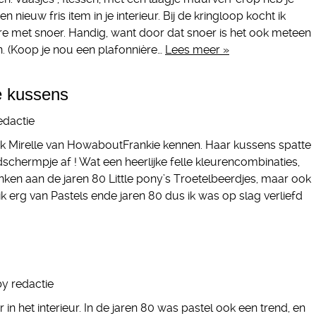
nieuw fris item in je interieur. Bij de kringloop kocht ik
re met snoer. Handig, want door dat snoer is het ook meteen
. (Koop je nou een plafonnière…
Lees meer »
e kussens
edactie
 ik Mirelle van HowaboutFrankie kennen. Haar kussens spatte
chermpje af ! Wat een heerlijke felle kleurencombinaties,
nken aan de jaren 80 Little pony’s Troetelbeerdjes, maar ook
ik erg van Pastels ende jaren 80 dus ik was op slag verliefd
by
redactie
air in het interieur. In de jaren 80 was pastel ook een trend, en