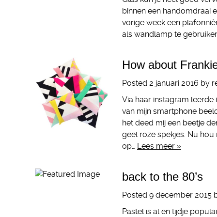
binnen een handomdraai een 
vorige week een plafonniè
als wandlamp te gebruiken
How about Franki
Posted
2 januari 2016
by
r
Via haar instagram leerde
van mijn smartphone beelds
het deed mij een beetje de
geel roze spekjes. Nu hou 
op…
Lees meer »
back to the 80’s
Posted
9 december 2015
Pastel is al en tijdje popul