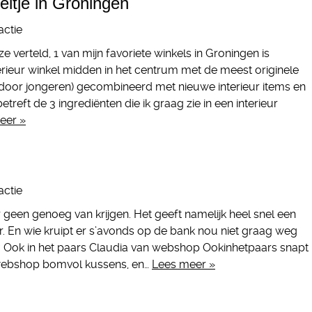
ltje in Groningen
actie
ze verteld, 1 van mijn favoriete winkels in Groningen is
ieur winkel midden in het centrum met de meest originele
door jongeren) gecombineerd met nieuwe interieur items en
treft de 3 ingrediënten die ik graag zie in een interieur
eer »
actie
r geen genoeg van krijgen. Het geeft namelijk heel snel een
ur. En wie kruipt er s’avonds op de bank nou niet graag weg
? Ook in het paars Claudia van webshop Ookinhetpaars snapt
 webshop bomvol kussens, en…
Lees meer »