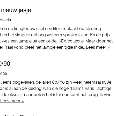
 nieuw jasje
edactie
n in de kringloopwinkel een klein metaal houtkleuring
t en het simpele ophangsysteem sprak mij aan. En de prijs
 was een lampje uit een oude IKEA collectie. Maar door het
er fraai vond bleef het lampje een tijdje in de…
Lees meer »
0/90
ctie
l eens opgevallen, de jaren 80/90 zijn weer helemaal in. Je
 soms al aan de kleding, (van die hoge “Brams Paris ” achtige
n de oksels) maar ook in het interieur komt het terug. Ik vind
…
Lees meer »