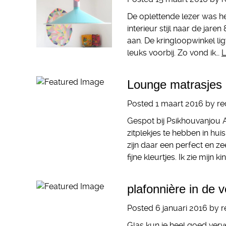
De oplettende lezer was he
interieur stijl naar de jaren
aan. De kringloopwinkel li
leuks voorbij. Zo vond ik…
L
Lounge matrasjes
Posted
1 maart 2016
by
re
Gespot bij Psikhouvanjou A
zitplekjes te hebben in hui
zijn daar een perfect en ze
fijne kleurtjes. Ik zie mij
plafonnière in de v
Posted
6 januari 2016
by
r
Glas kun je heel goed verv